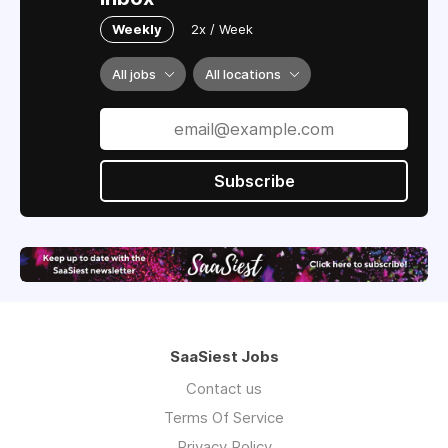
Weekly
2x / Week
All jobs
All locations
Subscribe
SaaSiest Jobs
Contact us
Terms Of Service
Privacy Policy