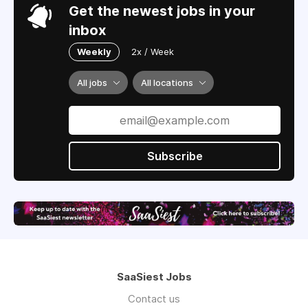
Get the newest jobs in your
inbox
Weekly
2x / Week
All jobs
All locations
Subscribe
SaaSiest Jobs
Contact us