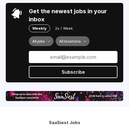
Get the newest jobs in your
inbox
Weekly
2x / Week
All jobs
All locations
Subscribe
SaaSiest Jobs