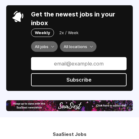
Get the newest jobs in your
inbox
Weekly
2x / Week
All jobs
All locations
Subscribe
SaaSiest Jobs