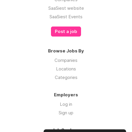
SaaSiest website
SaaSiest Events
Post a job
Browse Jobs By
Companies
Locations
Categories
Employers
Log in
Sign up
Job Seekers