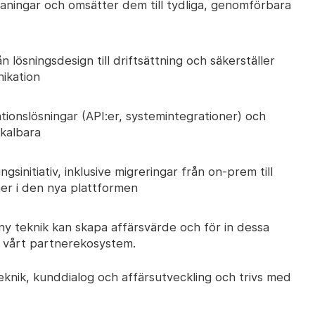
ningar och omsätter dem till tydliga, genomförbara
 lösningsdesign till driftsättning och säkerställer
nikation
ationslösningar (API:er, systemintegrationer) och
skalbara
gsinitiativ, inklusive migreringar från on-prem till
ner i den nya plattformen
 ny teknik kan skapa affärsvärde och för in dessa
ch vårt partnerekosystem.
teknik, kunddialog och affärsutveckling och trivs med