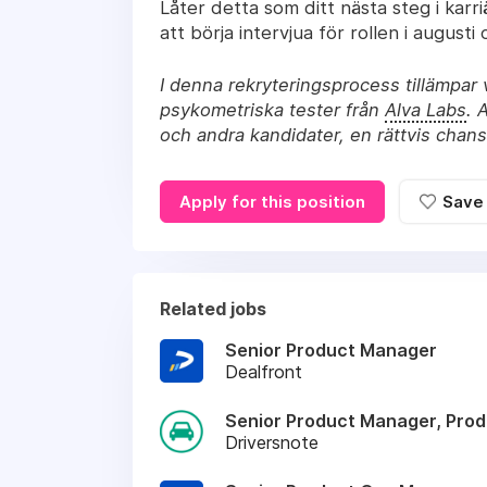
Låter detta som ditt nästa steg i karri
att börja intervjua för rollen i august
I denna rekryteringsprocess tillämpar 
psykometriska tester från
Alva Labs
. 
och andra kandidater, en rättvis chans a
Apply for this position
Save
Related jobs
Senior Product Manager
Dealfront
Senior Product Manager, Pro
Driversnote