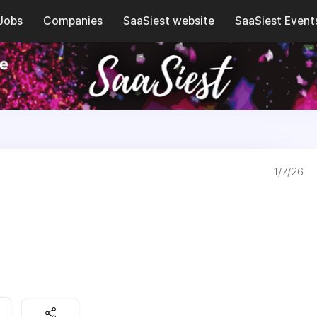
Jobs
Companies
SaaSiest website
SaaSiest Event
1/7/26