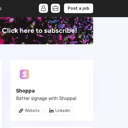
Post a job
s
Shoppa
Better signage with Shoppa!
Website
Linkedin