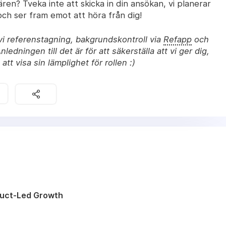
ären? Tveka inte att skicka in din ansökan, vi planerar
i och ser fram emot att höra från dig!
vi referenstagning, bakgrundskontroll via
Refapp
och
Anledningen till det är för att säkerställa att vi ger dig,
tt visa sin lämplighet för rollen :)
duct-Led Growth